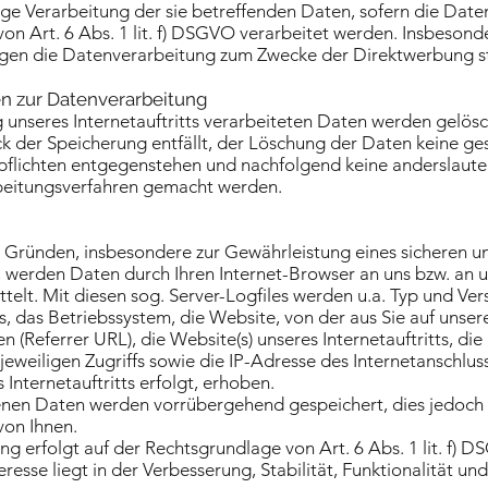
ige Verarbeitung der sie betreffenden Daten, sofern die Dat
n Art. 6 Abs. 1 lit. f) DSGVO verarbeitet werden. Insbesonder
en die Datenverarbeitung zum Zwecke der Direktwerbung st
nen zur Datenverarbeitung
g unseres Internetauftritts verarbeiteten Daten werden gelösc
k der Speicherung entfällt, der Löschung der Daten keine ges
flichten entgegenstehen und nachfolgend keine anderslaut
beitungsverfahren gemacht werden.
 Gründen, insbesondere zur Gewährleistung eines sicheren un
ts, werden Daten durch Ihren Internet-Browser an uns bzw. a
telt. Mit diesen sog. Server-Logfiles werden u.a. Typ und Vers
, das Betriebssystem, die Website, von der aus Sie auf unsere
 (Referrer URL), die Website(s) unseres Internetauftritts, di
jeweiligen Zugriffs sowie die IP-Adresse des Internetanschlus
Internetauftritts erfolgt, erhoben.
nen Daten werden vorrübergehend gespeichert, dies jedoch
on Ihnen.
g erfolgt auf der Rechtsgrundlage von Art. 6 Abs. 1 lit. f) 
eresse liegt in der Verbesserung, Stabilität, Funktionalität un