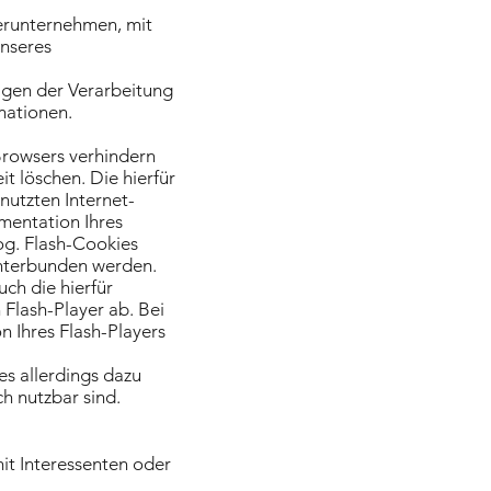
erunternehmen, mit
unseres
agen der Verarbeitung
mationen.
-Browsers verhindern
t löschen. Die hierfür
utzten Internet-
mentation Ihres
og. Flash-Cookies
unterbunden werden.
uch die hierfür
Flash-Player ab. Bei
 Ihres Flash-Players
es allerdings dazu
ch nutzbar sind.
t Interessenten oder