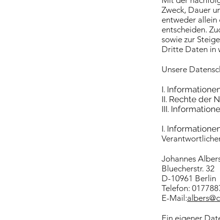
Mit der nachfol
Zweck, Dauer un
entweder allein
entscheiden. Zu
sowie zur Steig
Dritte Daten in
Unsere Datenschu
I. Informatione
II. Rechte der 
III. Informatio
I. Informatione
Verantwortlicher
Johannes Alber
Bluecherstr. 32
D-10961 Berlin
Telefon: 01778
E-Mail:
albers@c
Ein eigener Dat