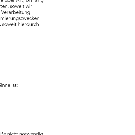
re über Art, Umfang,
en, soweit wir
 Verarbeitung
timierungszwecken
 soweit hierdurch
inne ist:
ße nicht notwendig.