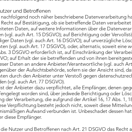
Nutzer und Betroffenen
ie nachfolgend noch näher beschriebene Datenverarbeitung h
 Recht auf Bestätigung, ob sie betreffende Daten verarbeitet
eiteten Daten, auf weitere Informationen über die Datenvera
n (vgl. auch Art. 15 DSGVO); auf Berichtigung oder Vervollst
diger Daten (vgl. auch Art. 16 DSGVO); auf unverzügliche Lös
en (vgl. auch Art. 17 DSGVO), oder, alternativ, soweit eine 
bs. 3 DSGVO erforderlich ist, auf Einschränkung der Verar
VO; auf Erhalt der sie betreffenden und von ihnen bereitgest
eser Daten an andere Anbieter/Verantwortliche (vgl. auch Ar
nüber der Aufsichtsbehörde, sofern sie der Ansicht sind, das
ten durch den Anbieter unter Verstoß gegen datenschutzre
den (vgl. auch Art. 77 DSGVO).
ist der Anbieter dazu verpflichtet, alle Empfänger, denen g
fengelegt worden sind, über jedwede Berichtigung oder Lös
g der Verarbeitung, die aufgrund der Artikel 16, 17 Abs. 1, 
ese Verpflichtung besteht jedoch nicht, soweit diese Mitteil
nismäßigen Aufwand verbunden ist. Unbeschadet dessen hat 
er diese Empfänger.
 die Nutzer und Betroffenen nach Art. 21 DSGVO das Recht 