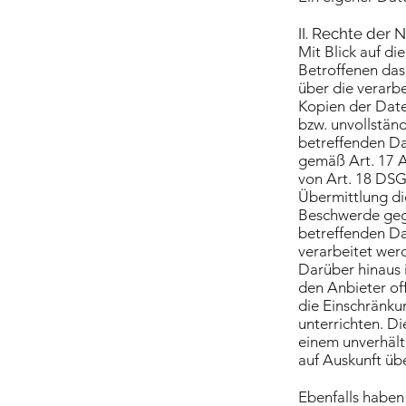
II. Rechte der 
Mit Blick auf d
Betroffenen das
über die verarb
Kopien der Date
bzw. unvollstän
betreffenden Dat
gemäß Art. 17 A
von Art. 18 DSG
Übermittlung di
Beschwerde gege
betreffenden Da
verarbeitet wer
Darüber hinaus 
den Anbieter of
die Einschränkun
unterrichten. Di
einem unverhält
auf Auskunft üb
Ebenfalls haben