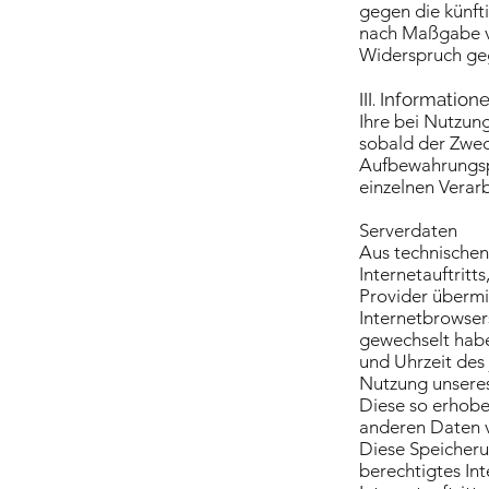
gegen die künft
nach Maßgabe vo
Widerspruch geg
III. Informatio
Ihre bei Nutzun
sobald der Zwec
Aufbewahrungsp
einzelnen Verar
Serverdaten
Aus technischen
Internetauftrit
Provider übermit
Internetbrowsers
gewechselt haben
und Uhrzeit des 
Nutzung unseres 
Diese so erhobe
anderen Daten v
Diese Speicherun
berechtigtes Int