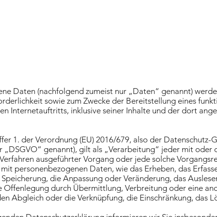
ne Daten (nachfolgend zumeist nur „Daten“ genannt) werden
rderlichkeit sowie zum Zwecke der Bereitstellung eines funk
en Internetauftritts, inklusive seiner Inhalte und der dort an
ffer 1. der Verordnung (EU) 2016/679, also der Datenschutz
r „DSGVO“ genannt), gilt als „Verarbeitung“ jeder mit oder 
 Verfahren ausgeführter Vorgang oder jede solche Vorgangsr
it personenbezogenen Daten, wie das Erheben, das Erfassen
 Speicherung, die Anpassung oder Veränderung, das Auslesen
 Offenlegung durch Übermittlung, Verbreitung oder eine an
 den Abgleich oder die Verknüpfung, die Einschränkung, das L