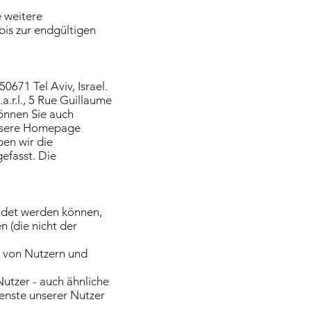
 weitere
bis zur endgültigen
671 Tel Aviv, Israel.
.r.l., 5 Rue Guillaume
önnen Sie auch
unsere Homepage
ben wir die
efasst. Die
ndet werden können,
 (die nicht der
r von Nutzern und
Nutzer - auch ähnliche
nste unserer Nutzer