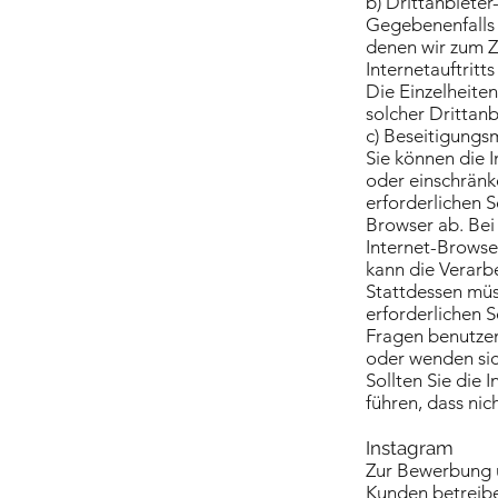
b) Drittanbiete
Gegebenenfalls 
denen wir zum Z
Internetauftrit
Die Einzelheite
solcher Drittan
c) Beseitigungs
Sie können die I
oder einschränke
erforderlichen 
Browser ab. Bei
Internet-Browse
kann die Verarb
Stattdessen müss
erforderlichen 
Fragen benutzen
oder wenden sic
Sollten Sie die 
führen, dass nic
Instagram
Zur Bewerbung u
Kunden betreibe