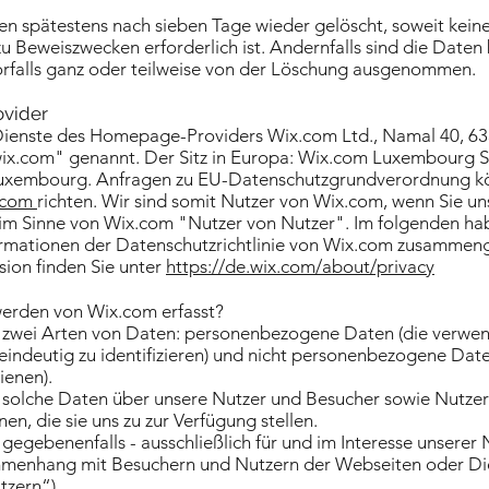
.
n spätestens nach sieben Tage wieder gelöscht, soweit keine
 Beweiszwecken erforderlich ist. Andernfalls sind die Daten 
orfalls ganz oder teilweise von der Löschung ausgenommen.
vider
Dienste des Homepage-Providers Wix.com Ltd., Namal 40, 6350
x.com" genannt. Der Sitz in Europa: Wix.com Luxembourg S.a
 Luxembourg. Anfragen zu EU-Datenschutzgrundverordnung k
.com
richten. Wir sind somit Nutzer von Wix.com, wenn Sie 
e im Sinne von Wix.com "Nutzer von Nutzer". Im folgenden ha
ormationen der Datenschutzrichtlinie von Wix.com zusammeng
sion finden Sie unter
https://de.wix.com/about/privacy
erden von Wix.com erfasst?
 zwei Arten von Daten: personenbezogene Daten (die verwe
eindeutig zu identifizieren) und nicht personenbezogene Daten
ienen).
 solche Daten über unsere Nutzer und Besucher sowie Nutze
en, die sie uns zu zur Verfügung stellen.
gegebenenfalls - ausschließlich für und im Interesse unserer 
menhang mit Besuchern und Nutzern der Webseiten oder Die
tzern“).