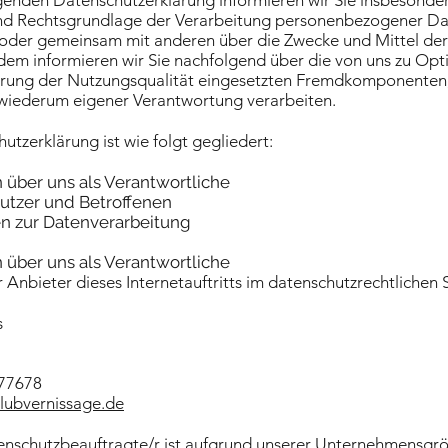
genden Datenschutzerklärung informieren wir Sie insbesonde
d Rechtsgrundlage der Verarbeitung personenbezogener Dat
 oder gemeinsam mit anderen über die Zwecke und Mittel der
dem informieren wir Sie nachfolgend über die von uns zu Op
erung der Nutzungsqualität eingesetzten Fremdkomponenten,
 wiederum eigener Verantwortung verarbeiten.
tzerklärung ist wie folgt gegliedert:
n über uns als Verantwortliche
Nutzer und Betroffenen
nen zur Datenverarbeitung
n über uns als Verantwortliche
 Anbieter dieses Internetauftritts im datenschutzrechtlichen S
s
877678
lubvernissage.de
enschutzbeauftragte/r ist aufgrund unserer Unternehmensgrö