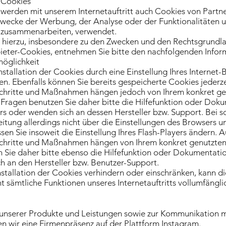
r-Cookies
werden mit unserem Internetauftritt auch Cookies von Partn
wecke der Werbung, der Analyse oder der Funktionalitäten 
ts zusammenarbeiten, verwendet.
n hierzu, insbesondere zu den Zwecken und den Rechtsgrundl
bieter-Cookies, entnehmen Sie bitte den nachfolgenden Infor
möglichkeit
nstallation der Cookies durch eine Einstellung Ihres Internet
n. Ebenfalls können Sie bereits gespeicherte Cookies jederzei
Schritte und Maßnahmen hängen jedoch von Ihrem konkret gen
 Fragen benutzen Sie daher bitte die Hilfefunktion oder Doku
rs oder wenden sich an dessen Hersteller bzw. Support. Bei s
eitung allerdings nicht über die Einstellungen des Browsers 
en Sie insoweit die Einstellung Ihres Flash-Players ändern. A
Schritte und Maßnahmen hängen von Ihrem konkret genutzten 
 Sie daher bitte ebenso die Hilfefunktion oder Dokumentation
h an den Hersteller bzw. Benutzer-Support.
Installation der Cookies verhindern oder einschränken, kann di
ht sämtliche Funktionen unseres Internetauftritts vollumfängli
nserer Produkte und Leistungen sowie zur Kommunikation mi
n wir eine Firmenpräsenz auf der Plattform Instagram.