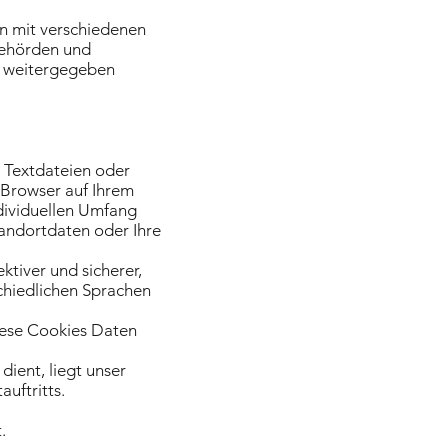
n mit verschiedenen
sbehörden und
e weitergegeben
e Textdateien oder
-Browser auf Ihrem
dividuellen Umfang
tandortdaten oder Ihre
ktiver und sicherer,
schiedlichen Sprachen
diese Cookies Daten
ient, liegt unser
auftritts.
.