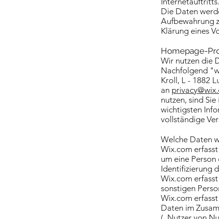
Internetauftritts
Die Daten werde
Aufbewahrung zu
Klärung eines V
Homepage-Pro
Wir nutzen die 
Nachfolgend "wi
Kroll, L - 1882
an
privacy@wix
nutzen, sind Si
wichtigsten Inf
vollständige Ver
Welche Daten w
Wix.com erfasst
um eine Person 
Identifizierung d
Wix.com erfasst
sonstigen Person
Wix.com erfasst 
Daten im Zusam
(„Nutzer von Nu